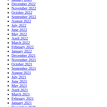
December 2022
November 2022
October 2022
September 2022
August 2022
July 2022
June 2022
May 2022
April 2022
March 2022
February 2022
January 2022
December 2021
November 2021
October 2021
September 2021
August 2021
July 2021
June 2021
May 2021
April 2021
March 2021
February 2021
January 2021