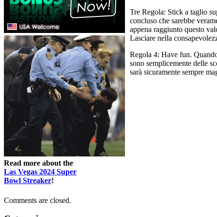
Tre Regola: Stick a taglio s
concluso che sarebbe veramen
appena raggiunto questo valo
Lasciare nella consapevolezz
Regola 4: Have fun. Quando s
sono semplicemente delle sco
sarà sicuramente sempre magg
Read more about the
Las Vegas 2024 Super
Bowl Streaker
!
Comments are closed.