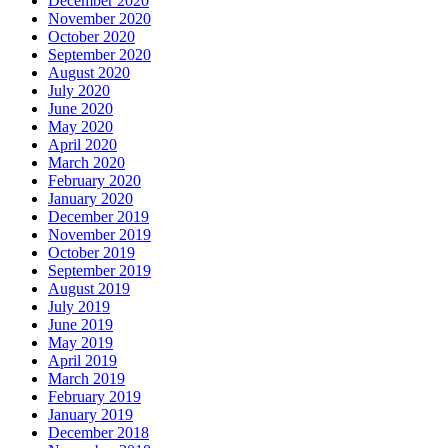
December 2020
November 2020
October 2020
September 2020
August 2020
July 2020
June 2020
May 2020
April 2020
March 2020
February 2020
January 2020
December 2019
November 2019
October 2019
September 2019
August 2019
July 2019
June 2019
May 2019
April 2019
March 2019
February 2019
January 2019
December 2018