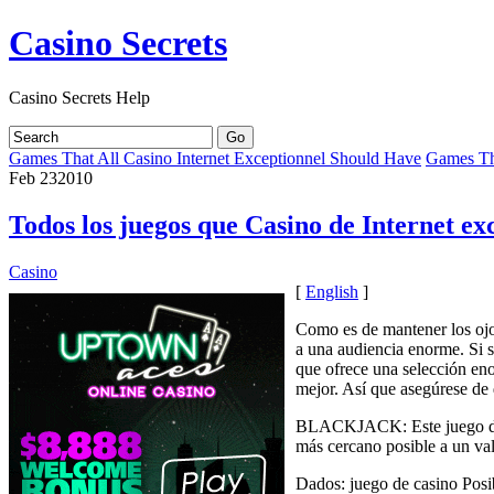
Casino Secrets
Casino Secrets Help
Games That All Casino Internet Exceptionnel Should Have
Games Tha
Feb
23
2010
Todos los juegos que Casino de Internet ex
Casino
[
English
]
Como es de mantener los ojos
a una audiencia enorme. Si s
que ofrece una selección eno
mejor. Así que asegúrese de 
BLACKJACK: Este juego de ca
más cercano posible a un val
Dados: juego de casino Posib