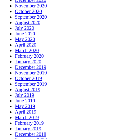
December 2020
November 2020
October 2020
September 2020
August 2020
July 2020
June 2020
May 2020
April 2020
March 2020
February 2020
January 2020
December 2019
November 2019
October 2019
September 2019
August 2019
July 2019
June 2019
May 2019
April 2019
March 2019
February 2019
January 2019
December 2018