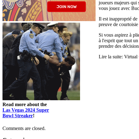
joueurs majeurs qui 
vous jouez avec Buck
Il est inapproprié de
preuve de courtoisie 
Si vous aspirez à pli
à l'esprit que tout u
prendre des décision
Lire la suite: Virtua
Read more about the
Las Vegas 2024 Super
Bowl Streaker
!
Comments are closed.