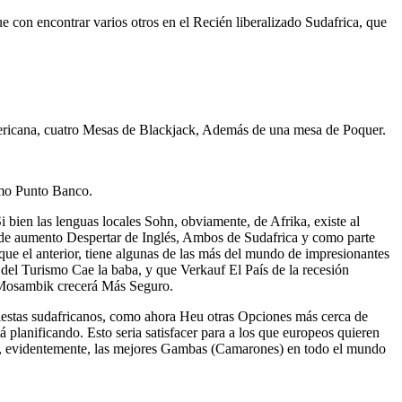
 con encontrar varios otros en el Recién liberalizado Sudafrica, que
ericana, cuatro Mesas de Blackjack, Además de una mesa de Poquer.
omo Punto Banco.
ien las lenguas locales Sohn, obviamente, de Afrika, existe al
el de aumento Despertar de Inglés, Ambos de Sudafrica y como parte
e el anterior, tiene algunas de las más del mundo de impresionantes
 del Turismo Cae la baba, y que Verkauf El País de la recesión
en Mosambik crecerá Más Seguro.
iestas sudafricanos, como ahora Heu otras Opciones más cerca de
 planificando. Esto seria satisfacer para a los que europeos quieren
s, evidentemente, las mejores Gambas (Camarones) en todo el mundo