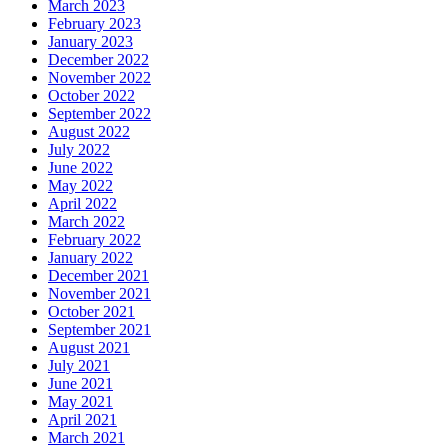
March 2023
February 2023
January 2023
December 2022
November 2022
October 2022
September 2022
August 2022
July 2022
June 2022
May 2022
April 2022
March 2022
February 2022
January 2022
December 2021
November 2021
October 2021
September 2021
August 2021
July 2021
June 2021
May 2021
April 2021
March 2021