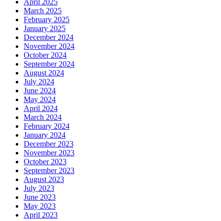
April 2025
March 2025
February 2025
January 2025
December 2024
November 2024
October 2024
September 2024
August 2024
July 2024
June 2024
May 2024
April 2024
March 2024
February 2024
January 2024
December 2023
November 2023
October 2023
September 2023
August 2023
July 2023
June 2023
May 2023
April 2023