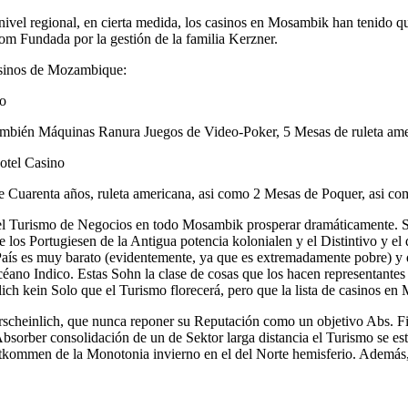
ivel regional, en cierta medida, los casinos en Mosambik han tenido que
om Fundada por la gestión de la familia Kerzner.
asinos de Mozambique:
no
también Máquinas Ranura Juegos de Video-Poker, 5 Mesas de ruleta am
tel Casino
 Cuarenta años, ruleta americana, asi como 2 Mesas de Poquer, asi c
l Turismo de Negocios en todo Mosambik prosperar dramáticamente. Si b
 los Portugiesen de la Antigua potencia kolonialen y el Distintivo y 
ís es muy barato (evidentemente, ya que es extremadamente pobre) y qu
éano Indico. Estas Sohn la clase de cosas que los hacen representantes
lich kein Solo que el Turismo florecerá, pero que la lista de casinos 
rscheinlich, que nunca reponer su Reputación como un objetivo Abs. F
bsorber consolidación de un de Sektor larga distancia el Turismo se está
ntkommen de la Monotonia invierno en el del Norte hemisferio. Ademá