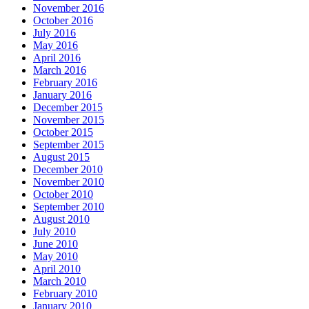
November 2016
October 2016
July 2016
May 2016
April 2016
March 2016
February 2016
January 2016
December 2015
November 2015
October 2015
September 2015
August 2015
December 2010
November 2010
October 2010
September 2010
August 2010
July 2010
June 2010
May 2010
April 2010
March 2010
February 2010
January 2010