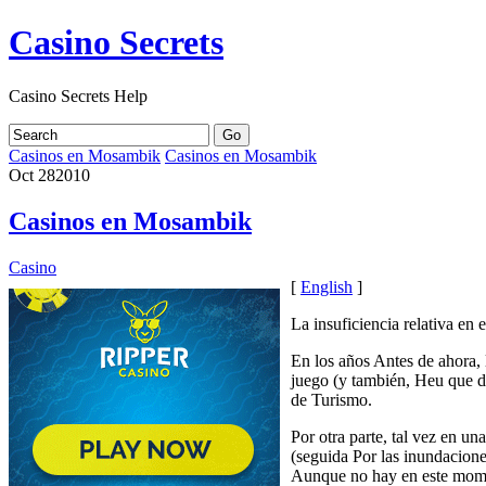
Casino Secrets
Casino Secrets Help
Casinos en Mosambik
Casinos en Mosambik
Oct
28
2010
Casinos en Mosambik
Casino
[
English
]
La insuficiencia relativa e
En los años Antes de ahora,
juego (y también, Heu que de
de Turismo.
Por otra parte, tal vez en 
(seguida Por las inundacion
Aunque no hay en este momen