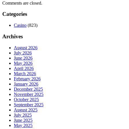
Comments are closed.
Categories
Casino
(823)
Archives
August 2026
July 2026
June 2026
May 2026
April 2026
March 2026
February 2026
January 2026
December 2025
November 2025
October 2025
September 2025
August 2025
July 2025
June 2025
May 2025