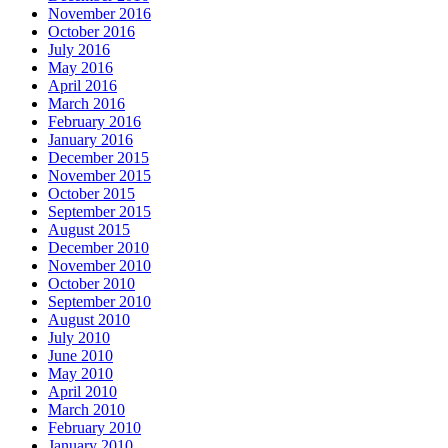
November 2016
October 2016
July 2016
May 2016
April 2016
March 2016
February 2016
January 2016
December 2015
November 2015
October 2015
September 2015
August 2015
December 2010
November 2010
October 2010
September 2010
August 2010
July 2010
June 2010
May 2010
April 2010
March 2010
February 2010
January 2010