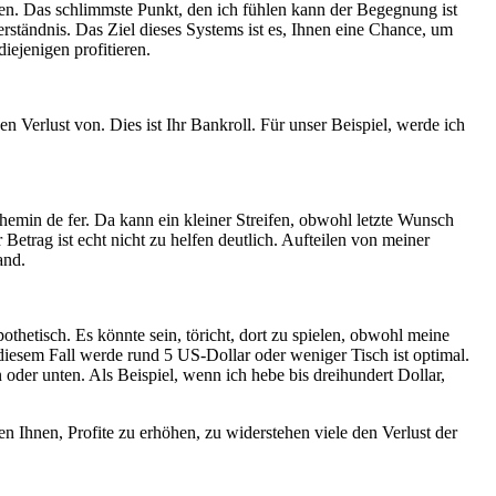
ren. Das schlimmste Punkt, den ich fühlen kann der Begegnung ist
rständnis. Das Ziel dieses Systems ist es, Ihnen eine Chance, um
iejenigen profitieren.
n Verlust von. Dies ist Ihr Bankroll. Für unser Beispiel, werde ich
Chemin de fer. Da kann ein kleiner Streifen, obwohl letzte Wunsch
r Betrag ist echt nicht zu helfen deutlich. Aufteilen von meiner
and.
othetisch. Es könnte sein, töricht, dort zu spielen, obwohl meine
 diesem Fall werde rund 5 US-Dollar oder weniger Tisch ist optimal.
 oder unten. Als Beispiel, wenn ich hebe bis dreihundert Dollar,
 Ihnen, Profite zu erhöhen, zu widerstehen viele den Verlust der