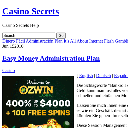
Casino Secrets
Casino Secrets Help
Dinero Fácil Administración Plan
It’s All About Internet Flash Gambl
Jun
15
2010
Easy Money Administration Plan
Casino
[
English
|
Deutsch
|
Españo
Die Schlagworte "Bankroll A
Geld kann man fast alles vo
schnellen und einfachen Mon
Lassen Sie mich Ihnen eine 
es wie ein Geschäft, dies is
könnten Sie geben Ihrer selb
Diese Session-Management-Sy