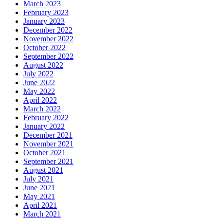
March 2023
February 2023
January 2023
December 2022
November 2022
October 2022
September 2022
August 2022
July 2022
June 2022
May 2022
April 2022
March 2022
February 2022
January 2022
December 2021
November 2021
October 2021
September 2021
August 2021
July 2021
June 2021
May 2021
April 2021
March 2021