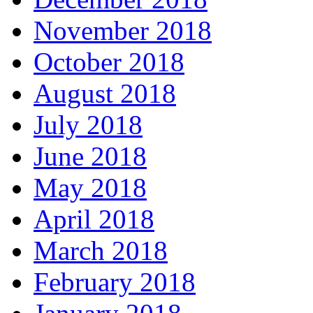
November 2018
October 2018
August 2018
July 2018
June 2018
May 2018
April 2018
March 2018
February 2018