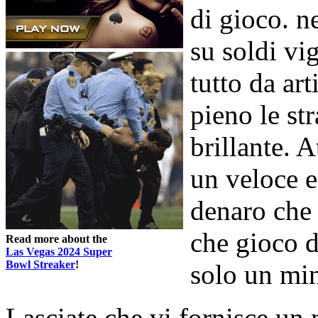
di gioco. n
su soldi vi
tutto da ar
pieno le str
brillante. 
un veloce e
denaro che 
che gioco d
Read more about the
Las Vegas 2024 Super
Bowl Streaker
!
solo un min
Lasciate che vi fornisce un 