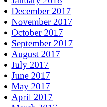
January 2018
December 2017
November 2017
October 2017
September 2017
August 2017
July 2017
June 2017
May 2017
April 2017