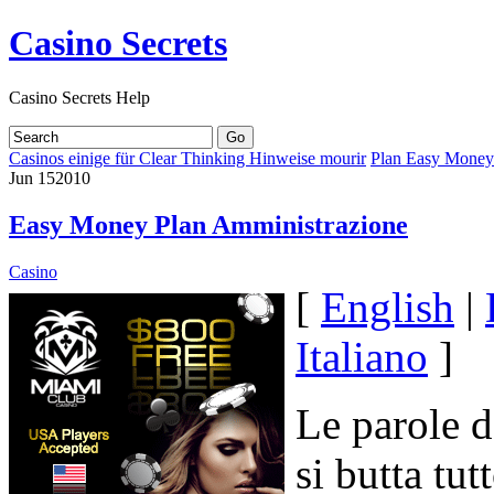
Casino Secrets
Casino Secrets Help
Casinos einige für Clear Thinking Hinweise mourir
Plan Easy Money 
Jun
15
2010
Easy Money Plan Amministrazione
Casino
[
English
|
Italiano
]
Le parole d
si butta tut