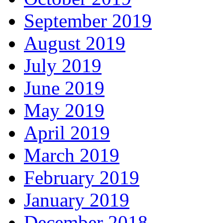
September 2019
August 2019
July 2019
June 2019
May 2019
April 2019
March 2019
February 2019
January 2019
December 2018