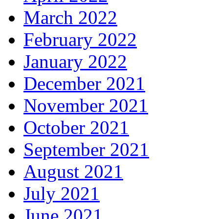
March 2022
February 2022
January 2022
December 2021
November 2021
October 2021
September 2021
August 2021
July 2021
June 2021