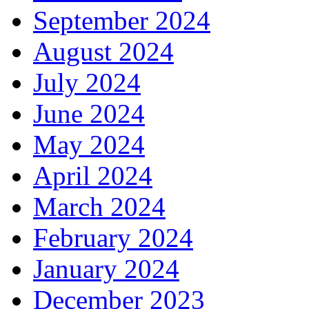
September 2024
August 2024
July 2024
June 2024
May 2024
April 2024
March 2024
February 2024
January 2024
December 2023