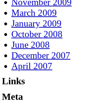
November 2009
March 2009
January 2009
October 2008
June 2008
December 2007
April 2007
Links
Meta