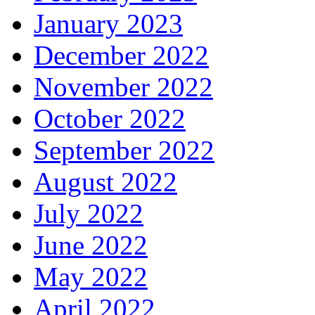
January 2023
December 2022
November 2022
October 2022
September 2022
August 2022
July 2022
June 2022
May 2022
April 2022