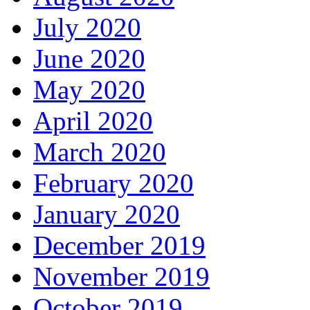
July 2020
June 2020
May 2020
April 2020
March 2020
February 2020
January 2020
December 2019
November 2019
October 2019